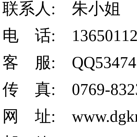
联系人: 朱小姐
电 话: 13650112
客 服: QQ53474
传 真: 0769-832
网 址: www.dgkm