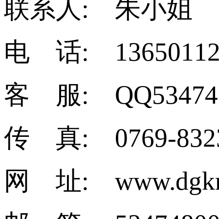
联系人: 朱小姐
电 话: 13650112
客 服: QQ53474
传 真: 0769-832
网 址: www.dgkm