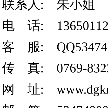
联系人: 朱小姐
电 话: 13650112
客 服: QQ53474
传 真: 0769-832
网 址: www.dgkm