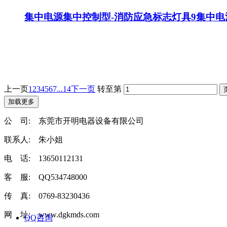
集中电源集中控制型-消防应急标志灯具9
集中电
上一页
1
2
3
4
5
6
7
...14
下一页
转至第
加载更多
公 司: 东莞市开明电器设备有限公司
联系人: 朱小姐
电 话: 13650112131
客 服: QQ534748000
传 真: 0769-83230436
网 址: www.dgkmds.com
QQ咨询