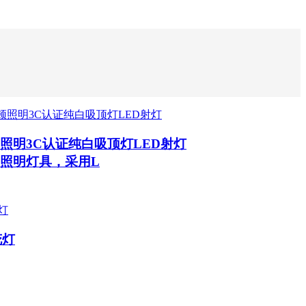
照明3C认证纯白吸顶灯LED射灯
照明灯具，采用L
花灯