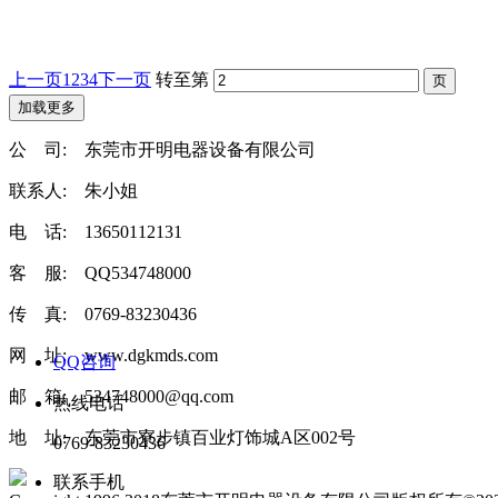
上一页
1
2
3
4
下一页
转至第
加载更多
公 司: 东莞市开明电器设备有限公司
联系人: 朱小姐
电 话: 13650112131
客 服: QQ534748000
传 真: 0769-83230436
网 址: www.dgkmds.com
QQ咨询
邮 箱: 534748000@qq.com
热线电话
地 址: 东莞市寮步镇百业灯饰城A区002号
0769-83230436
联系手机